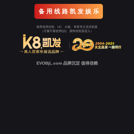
备 用 线 路 凯 发 娱 乐
推荐使用谷歌、UC、火狐、夸客等主流浏览器
（尽量不要使用QQ、搜狗浏览器进入）
EVOBjL.com 品牌沉淀 值得信赖