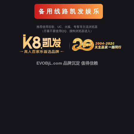
备 用 线 路 凯 发 娱 乐
推荐使用谷歌、UC、火狐、夸客等主流浏览器
（尽量不要使用QQ、搜狗浏览器进入）
EVOBjL.com 品牌沉淀 值得信赖